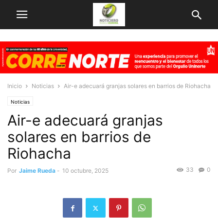
Inicio
Noticias
Air-e adecuará granjas solares en barrios de Riohacha
Noticias
Air-e adecuará granjas
solares en barrios de
Riohacha
33
0
Por
Jaime Rueda
-
10 octubre, 2025