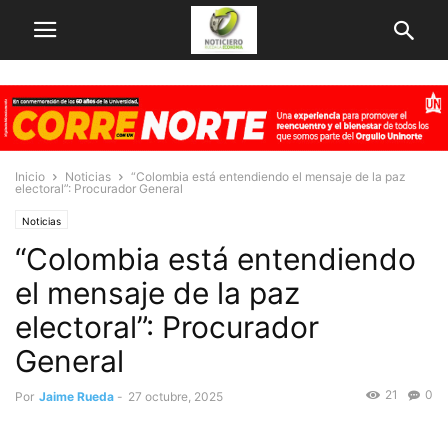
Inicio
Noticias
“Colombia está entendiendo el mensaje de la paz
electoral”: Procurador General
Noticias
“Colombia está entendiendo
el mensaje de la paz
electoral”: Procurador
General
21
0
Por
Jaime Rueda
-
27 octubre, 2025