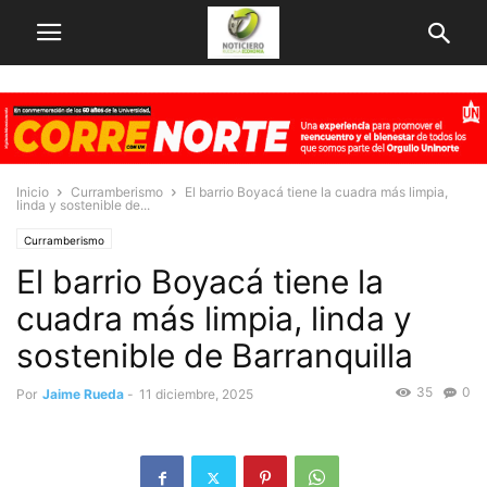
Inicio
Curramberismo
El barrio Boyacá tiene la cuadra más limpia,
linda y sostenible de...
Curramberismo
El barrio Boyacá tiene la
cuadra más limpia, linda y
sostenible de Barranquilla
35
0
Por
Jaime Rueda
-
11 diciembre, 2025