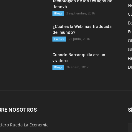
tecnológico de los testigos de
No
Jehová
3 septiembre, 2016
Blogs
C
E
¿Cuál es la Web más traducida
E
del mundo?
22 junio, 2016
Cultura
O
G
Cuando Barranquilla era un
F
vividero
D
26 enero, 2017
Blogs
BRE NOSOTROS
S
ciero Rueda La Economía