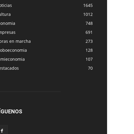
ticias
1645
ultura
1012
conomia
748
mpresas
691
bras en marcha
273
loboeconomia
128
amieconomia
107
estacados
70
ÍGUENOS