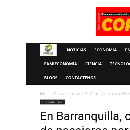
Rueda
NOTICIAS
ECONOMIA
E
La
FAMIECONOMIA
CIENCIA
TECNOLO
Economia
BLOGS
CONTACTENOS
Inicio
Curramberismo
En Barranquilla, crece 5% m
Curramberismo
En Barranquilla,