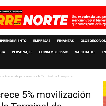
MPRENDIMIENTO
EMPRESAS
FINANZAS
GLOBOECONOM
GIA
PERSONAJES
CURRAMBERISMO
VARIEDADES
I
ovilización de pasajeros por la Terminal de Transportes
 crece 5% movilización