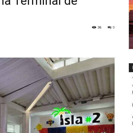
 la Terminal de
36
0