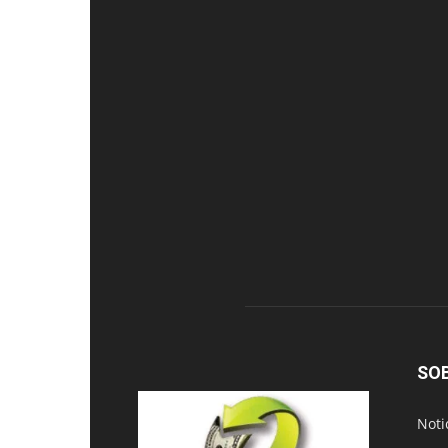
SO
Noti