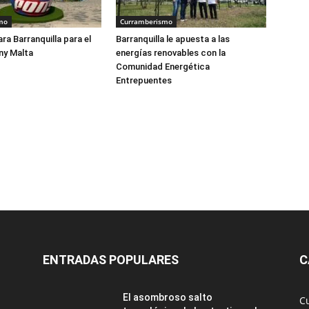
mo
Curramberismo
ra Barranquilla para el
Barranquilla le apuesta a las
ny Malta
energías renovables con la
Comunidad Energética
Entrepuentes
ENTRADAS POPULARES
C
El asombroso salto
C