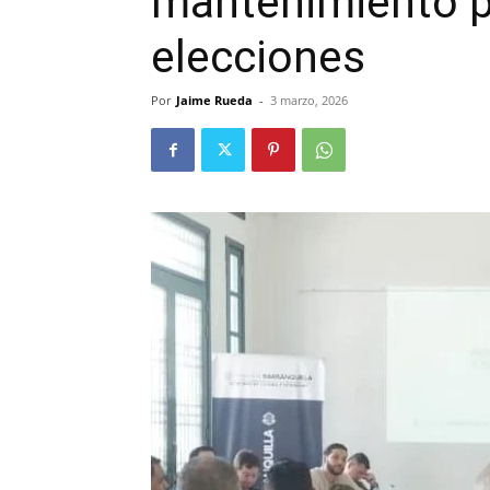
mantenimiento pr
elecciones
Por
Jaime Rueda
-
3 marzo, 2026