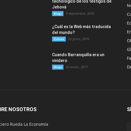
tecnológico de los testigos de
No
Jehová
3 septiembre, 2016
Blogs
C
E
¿Cuál es la Web más traducida
E
del mundo?
22 junio, 2016
Cultura
O
G
Cuando Barranquilla era un
F
vividero
D
26 enero, 2017
Blogs
BRE NOSOTROS
S
ciero Rueda La Economía