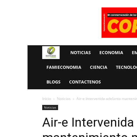
Rueda
NOTICIAS
ECONOMIA
E
La
FAMIECONOMIA
CIENCIA
TECNOLO
Economia
BLOGS
CONTACTENOS
Inicio
Noticias
Air-e Intervenida adelanta mantenim
Noticias
Air-e Intervenida