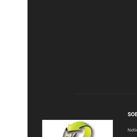
SO
Noti