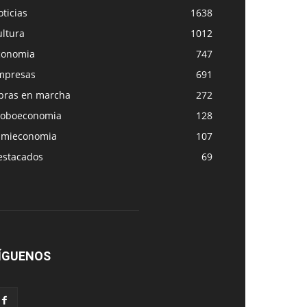
ticias
1638
ultura
1012
conomia
747
mpresas
691
bras en marcha
272
loboeconomia
128
amieconomia
107
estacados
69
ÍGUENOS