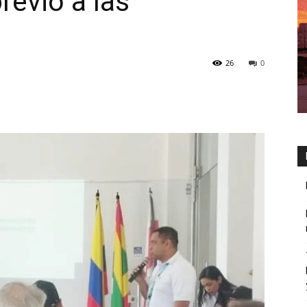
evio a las
26
0