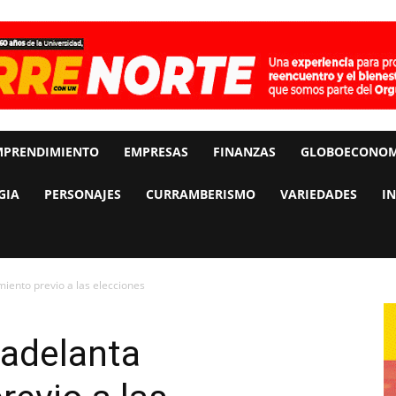
MPRENDIMIENTO
EMPRESAS
FINANZAS
GLOBOECONOM
GIA
PERSONAJES
CURRAMBERISMO
VARIEDADES
I
iento previo a las elecciones
 adelanta