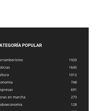
ATEGORÍA POPULAR
urramberismo
1920
ticias
1645
ultura
1012
conomia
748
mpresas
691
bras en marcha
273
loboeconomia
128