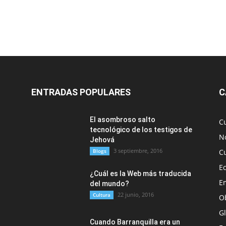
ENTRADAS POPULARES
C
El asombroso salto
C
tecnológico de los testigos de
No
Jehová
3 septiembre, 2016
Blogs
C
E
¿Cuál es la Web más traducida
E
del mundo?
22 junio, 2016
Cultura
O
G
Cuando Barranquilla era un