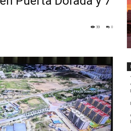
en Puerta Dorada y 7
33
0