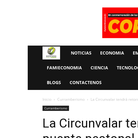
Rueda
NOTICIAS
ECONOMIA
E
La
FAMIECONOMIA
CIENCIA
TECNOLO
Economia
BLOGS
CONTACTENOS
Inicio
Curramberismo
La Circunvalar tendrá retor
Curramberismo
La Circunvalar te