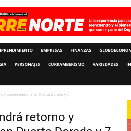
MPRENDIMIENTO
EMPRESAS
FINANZAS
GLOBOECONOM
GIA
PERSONAJES
CURRAMBERISMO
VARIEDADES
I
no y puente peatonal en Puerta Dorada y 7...
ndrá retorno y