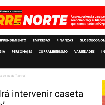
MPRENDIMIENTO
EMPRESAS
FINANZAS
GLOBOECONOM
GIA
PERSONAJES
CURRAMBERISMO
VARIEDADES
I
a del peaje ‘Papiros’
rá intervenir caseta