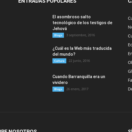
ENTRADAS POPULARES
C
El asombroso salto
C
tecnológico de los testigos de
No
Jehová
3 septiembre, 2016
Blogs
C
E
¿Cuál es la Web más traducida
E
del mundo?
22 junio, 2016
Cultura
O
G
Cuando Barranquilla era un
F
vividero
D
26 enero, 2017
Blogs
BRE NOSOTROS
S