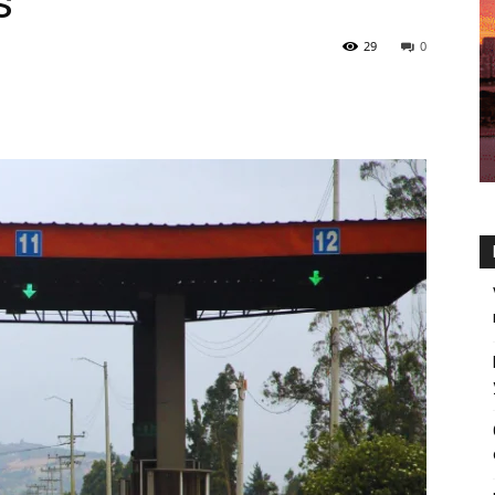
s’
29
0