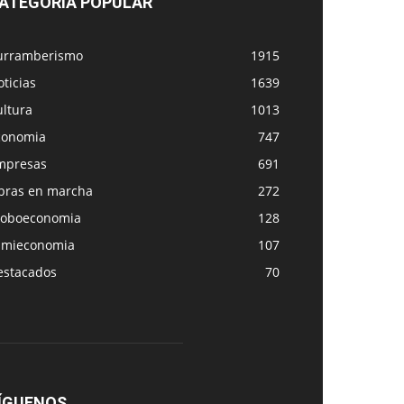
ATEGORÍA POPULAR
urramberismo
1915
ticias
1639
ultura
1013
conomia
747
mpresas
691
bras en marcha
272
loboeconomia
128
amieconomia
107
estacados
70
ÍGUENOS