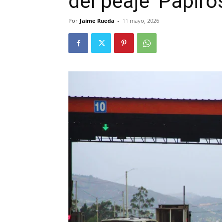
del peaje ‘Papiro
Por
Jaime Rueda
-
11 mayo, 2026