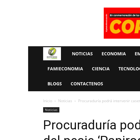
Rueda
NOTICIAS
ECONOMIA
E
La
FAMIECONOMIA
CIENCIA
TECNOLO
Economia
BLOGS
CONTACTENOS
Inicio
Noticias
Procuraduría podrá intervenir caset
Noticias
Procuraduría pod