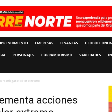
MPRENDIMIENTO
EMPRESAS
FINANZAS
GLOBOECONOM
GIA
PERSONAJES
CURRAMBERISMO
VARIEDADES
I
ara mitigar el calor extremo
lementa acciones