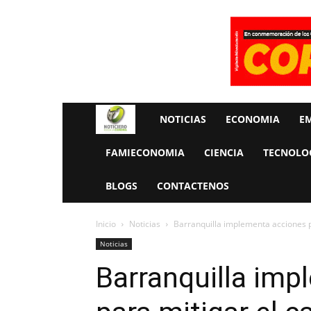
Rueda
NOTICIAS
ECONOMIA
E
La
FAMIECONOMIA
CIENCIA
TECNOLO
Economia
BLOGS
CONTACTENOS
Inicio
Noticias
Barranquilla implementa acciones p
Noticias
Barranquilla imp