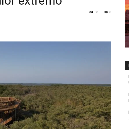
alor extremo
33
0