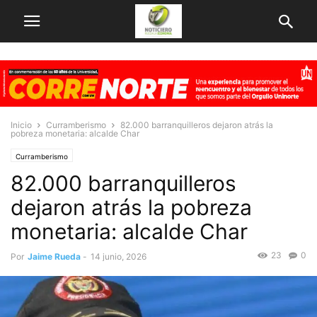
Inicio
Curramberismo
82.000 barranquilleros dejaron atrás la
pobreza monetaria: alcalde Char
Curramberismo
82.000 barranquilleros
dejaron atrás la pobreza
monetaria: alcalde Char
23
0
Por
Jaime Rueda
-
14 junio, 2026