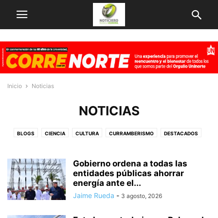
Inicio
Noticias
NOTICIAS
BLOGS
CIENCIA
CULTURA
CURRAMBERISMO
DESTACADOS
ECONOMIA
EMPRENDIMIENTO
EMPRESAS
FAMIECONOMIA
FINANZAS
GLOBOECONOMIA
INNOVACION
NOTICIAS
Gobierno ordena a todas las
OBRAS EN MARCHA
entidades públicas ahorrar
OTROS
PERSONAJES
TECNOLOGÍA
energía ante el...
VARIEDADES
Jaime Rueda
-
3 agosto, 2026