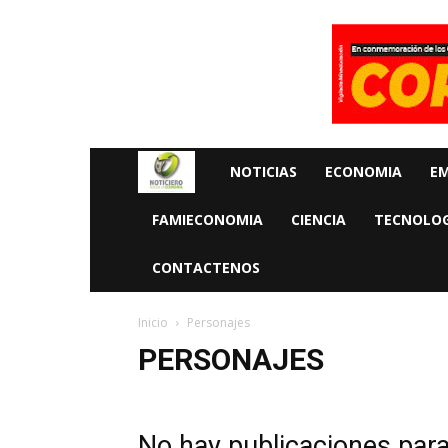
Rueda
NOTICIAS
ECONOMIA
E
La
FAMIECONOMIA
CIENCIA
TECNOLOG
Economia
CONTACTENOS
Inicio
Personajes
PERSONAJES
No hay publicaciones par