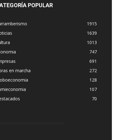
ATEGORÍA POPULAR
urramberismo
1915
ticias
1639
ltura
1013
conomia
747
mpresas
691
bras en marcha
272
loboeconomia
128
amieconomia
107
estacados
70