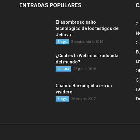
ENTRADAS POPULARES
C
El asombroso salto
C
tecnológico de los testigos de
No
Jehová
3 septiembre, 2016
Blogs
Cu
E
¿Cuál es la Web más traducida
E
del mundo?
22 junio, 2016
Cultura
O
G
Cuando Barranquilla era un
F
vividero
D
26 enero, 2017
Blogs