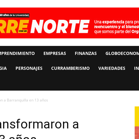
MPRENDIMIENTO
EMPRESAS
FINANZAS
GLOBOECONOM
GIA
PERSONAJES
CURRAMBERISMO
VARIEDADES
I
n a Barranquilla en 13 años
ransformaron a