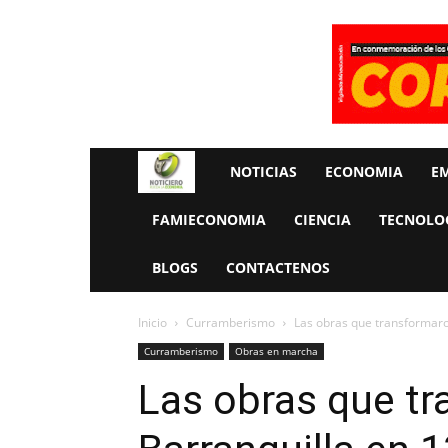
Rueda
NOTICIAS
ECONOMIA
E
La
FAMIECONOMIA
CIENCIA
TECNOLO
Economia
BLOGS
CONTACTENOS
Inicio
Curramberismo
Las obras que transformaro
Curramberismo
Obras en marcha
Las obras que t