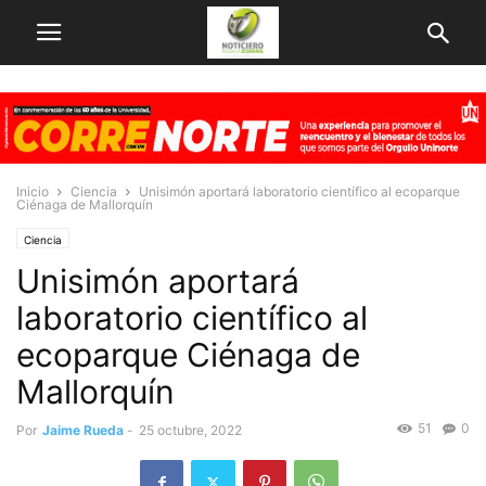
Inicio
Ciencia
Unisimón aportará laboratorio científico al ecoparque
Ciénaga de Mallorquín
Ciencia
Unisimón aportará
laboratorio científico al
ecoparque Ciénaga de
Mallorquín
51
0
Por
Jaime Rueda
-
25 octubre, 2022