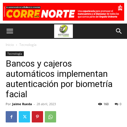
Inicio
Tecnología
Tecnología
Bancos y cajeros
automáticos implementan
autenticación por biometría
facial
Por
Jaime Rueda
-
28 abril, 2023
160
0