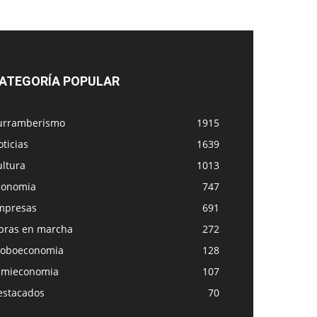
ATEGORÍA POPULAR
urramberismo
1915
ticias
1639
ultura
1013
conomia
747
mpresas
691
bras en marcha
272
loboeconomia
128
amieconomia
107
estacados
70