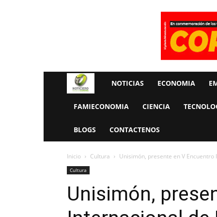
Rueda
NOTICIAS
ECONOMIA
E
La
FAMIECONOMIA
CIENCIA
TECNOLO
Economia
BLOGS
CONTACTENOS
Inicio
Cultura
Unisimón, presente en V Encuentro I
Cultura
Unisimón, prese