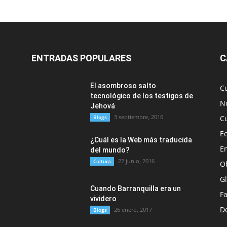
ENTRADAS POPULARES
C
El asombroso salto
C
tecnológico de los testigos de
No
Jehová
3 septiembre, 2016
Blogs
C
E
¿Cuál es la Web más traducida
E
del mundo?
22 junio, 2016
Cultura
O
G
Cuando Barranquilla era un
F
vividero
D
26 enero, 2017
Blogs