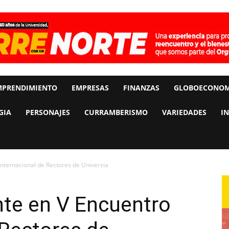
MPRENDIMIENTO
EMPRESAS
FINANZAS
GLOBOECONOM
GIA
PERSONAJES
CURRAMBERISMO
VARIEDADES
I
nternacional de Rectores de Universia
nte en V Encuentro