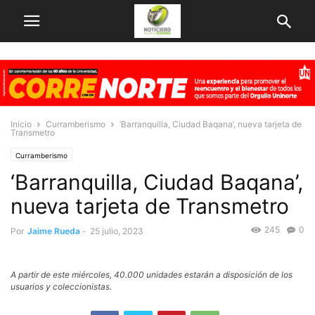
Inicio
Curramberismo
‘Barranquilla, Ciudad Baqana’, nueva tarjeta de
Transmetro
Curramberismo
‘Barranquilla, Ciudad Baqana’,
nueva tarjeta de Transmetro
245
0
Por
Jaime Rueda
-
25 julio, 2023
A partir de este miércoles, 40.000 unidades estarán a disposición de los
usuarios y coleccionistas.