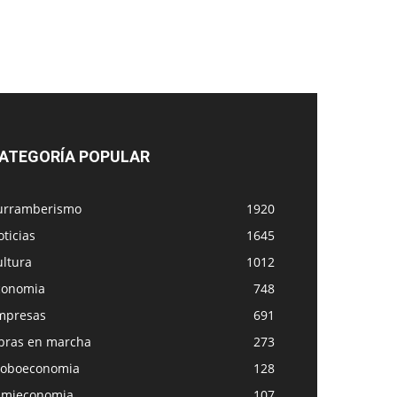
ATEGORÍA POPULAR
urramberismo
1920
ticias
1645
ultura
1012
conomia
748
mpresas
691
bras en marcha
273
loboeconomia
128
amieconomia
107