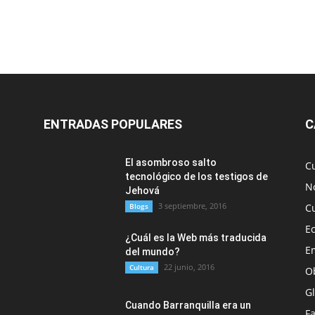
ENTRADAS POPULARES
C
El asombroso salto
C
tecnológico de los testigos de
No
Jehová
3 septiembre, 2016
Blogs
C
E
¿Cuál es la Web más traducida
E
del mundo?
22 junio, 2016
Cultura
O
G
Cuando Barranquilla era un
F