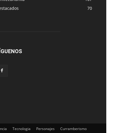
estacados
70
ÍGUENOS
ncia
Tecnologia
Personajes
Curramberismo