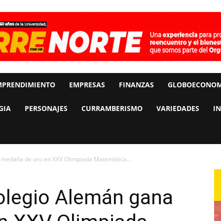
MPRENDIMIENTO
EMPRESAS
FINANZAS
GLOBOECONOM
GIA
PERSONAJES
CURRAMBERISMO
VARIEDADES
I
 medalla de oro en XXV Olimpiada Matemática...
Colegio Alemán gana