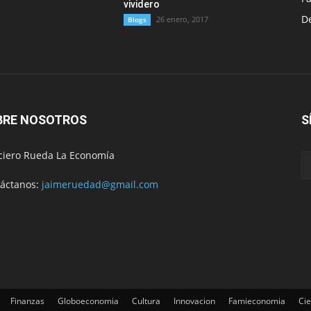
vividero
D
26 enero, 2017
Blogs
BRE NOSOTROS
S
ciero Rueda La Economía
áctanos:
jaimeruedad@gmail.com
Finanzas
Globoeconomia
Cultura
Innovacion
Famieconomia
Cie