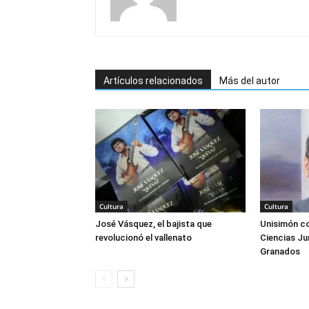
Artículos relacionados
Más del autor
Cultura
Cultura
José Vásquez, el bajista que
Unisimón co
revolucionó el vallenato
Ciencias Ju
Granados