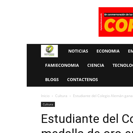
Rueda
NOTICIAS
ECONOMIA
E
La
FAMIECONOMIA
CIENCIA
TECNOLO
Economia
BLOGS
CONTACTENOS
Inicio
Cultura
Estudiante del Colegio Alemán gana
Cultura
Estudiante del 