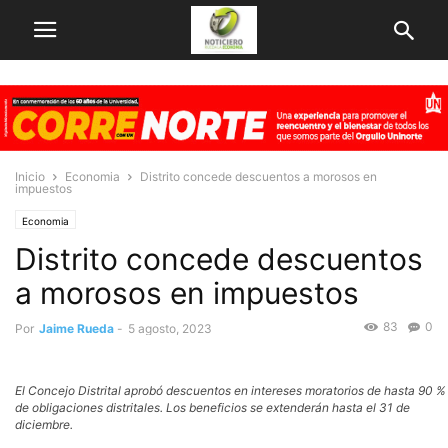
Inicio
Economia
Distrito concede descuentos a morosos en
impuestos
Economia
Distrito concede descuentos
a morosos en impuestos
83
0
Por
Jaime Rueda
-
5 agosto, 2023
El Concejo Distrital aprobó descuentos en intereses moratorios de hasta 90 %
de obligaciones distritales. Los beneficios se extenderán hasta el 31 de
diciembre.