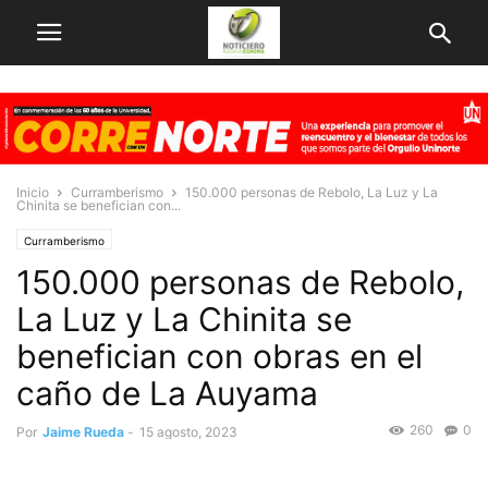
Inicio
Curramberismo
150.000 personas de Rebolo, La Luz y La
Chinita se benefician con...
Curramberismo
150.000 personas de Rebolo,
La Luz y La Chinita se
benefician con obras en el
caño de La Auyama
260
0
Por
Jaime Rueda
-
15 agosto, 2023