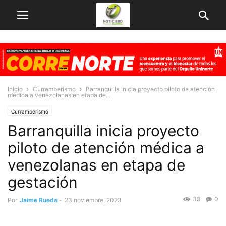
Inicio
Curramberismo
Barranquilla inicia proyecto piloto de atención
médica a venezolanas en etapa de...
Curramberismo
Barranquilla inicia proyecto
piloto de atención médica a
venezolanas en etapa de
gestación
33
0
Por
Jaime Rueda
-
23 noviembre, 2023