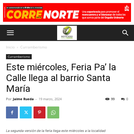
Inicio
Curramberismo
Curramberismo
Este miércoles, Feria Pa’ la
Calle llega al barrio Santa
María
Por
Jaime Rueda
-
19 marzo, 2024
99
0
La segunda versión de la feria llega este miércoles a la localidad