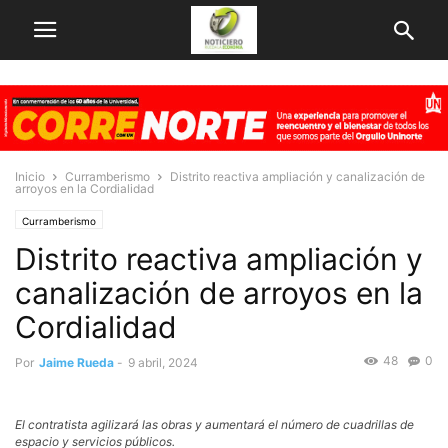
Inicio
Curramberismo
Distrito reactiva ampliación y canalización de
arroyos en la Cordialidad
Curramberismo
Distrito reactiva ampliación y
canalización de arroyos en la
Cordialidad
48
0
Por
Jaime Rueda
-
9 abril, 2024
El contratista agilizará las obras y aumentará el número de cuadrillas de
espacio y servicios públicos.