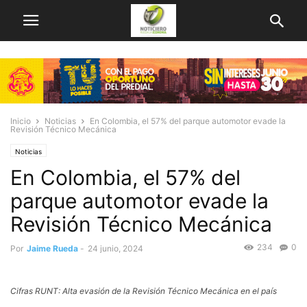
Inicio
Noticias
En Colombia, el 57% del parque automotor evade la
Revisión Técnico Mecánica
Noticias
En Colombia, el 57% del
parque automotor evade la
Revisión Técnico Mecánica
234
0
Por
Jaime Rueda
-
24 junio, 2024
Cifras RUNT: Alta evasión de la Revisión Técnico Mecánica en el país