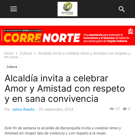
Inicio
Cultura
Alcaldía invita a celebrar Amor y Amistad con respeto y
en sana...
Cultura
Alcaldía invita a celebrar
Amor y Amistad con respeto
y en sana convivencia
37
0
Por
Jaime Rueda
-
20 septiembre, 2024
Este fin de semana la alcaldía de Barranquilla invita a celebrar Amor y
Amistad sin ningún tipo de violencia y con respeto a la mujer.