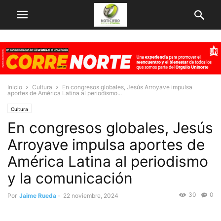
Inicio
Cultura
En congresos globales, Jesús Arroyave impulsa
aportes de América Latina al periodismo...
Cultura
En congresos globales, Jesús
Arroyave impulsa aportes de
América Latina al periodismo
y la comunicación
30
0
Por
Jaime Rueda
-
22 noviembre, 2024