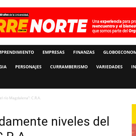
MPRENDIMIENTO
EMPRESAS
FINANZAS
GLOBOECONOM
GIA
PERSONAJES
CURRAMBERISMO
VARIEDADES
I
l río Magdalena”: C.R.A.
damente niveles del