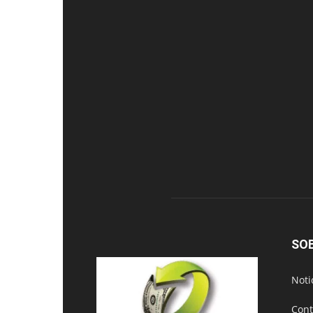
SO
Noti
Cont