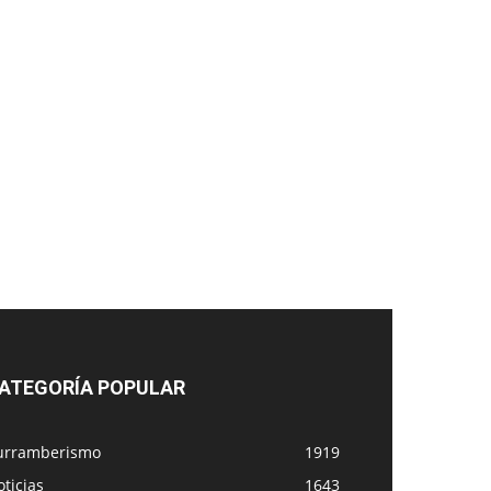
ATEGORÍA POPULAR
urramberismo
1919
ticias
1643