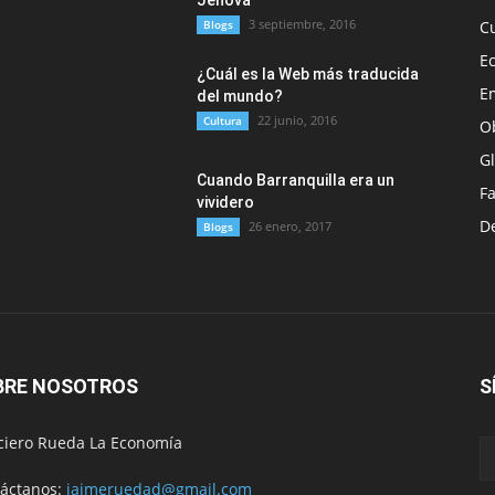
Jehová
3 septiembre, 2016
Blogs
C
E
¿Cuál es la Web más traducida
E
del mundo?
22 junio, 2016
Cultura
O
G
Cuando Barranquilla era un
F
vividero
D
26 enero, 2017
Blogs
BRE NOSOTROS
S
ciero Rueda La Economía
áctanos:
jaimeruedad@gmail.com