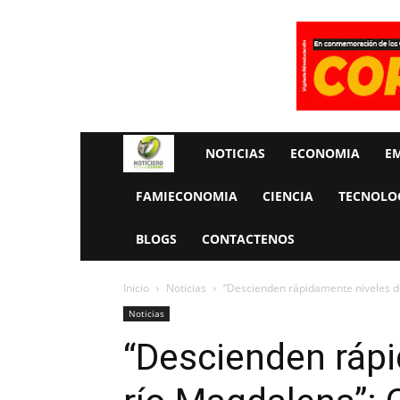
Rueda
NOTICIAS
ECONOMIA
E
La
FAMIECONOMIA
CIENCIA
TECNOLO
Economia
BLOGS
CONTACTENOS
Inicio
Noticias
“Descienden rápidamente niveles de
Noticias
“Descienden rápi