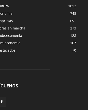
ultura
1012
conomia
748
mpresas
691
bras en marcha
273
loboeconomia
128
amieconomia
107
estacados
70
ÍGUENOS