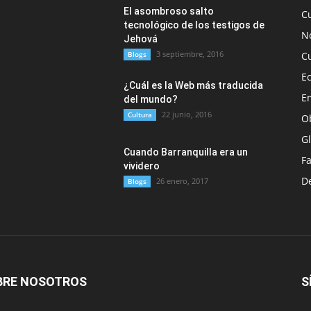
El asombroso salto
C
tecnológico de los testigos de
No
Jehová
3 septiembre, 2016
Blogs
C
E
¿Cuál es la Web más traducida
E
del mundo?
22 junio, 2016
Cultura
O
G
Cuando Barranquilla era un
F
vividero
D
26 enero, 2017
Blogs
BRE NOSOTROS
S