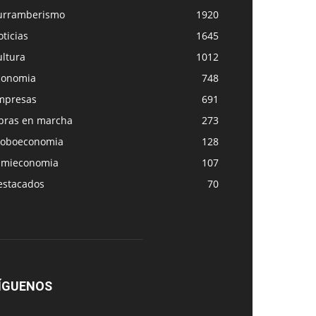
urramberismo
1920
ticias
1645
ultura
1012
conomia
748
mpresas
691
bras en marcha
273
loboeconomia
128
amieconomia
107
estacados
70
ÍGUENOS