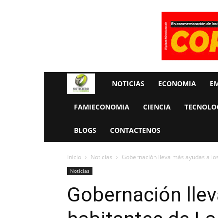
Rueda
NOTICIAS
ECONOMIA
E
La
FAMIECONOMIA
CIENCIA
TECNOLO
Economia
BLOGS
CONTACTENOS
Inicio
Noticias
Gobernación lleva más ayudas a los
Noticias
Gobernación llev