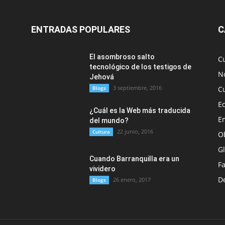
ENTRADAS POPULARES
C
El asombroso salto
C
tecnológico de los testigos de
No
Jehová
3 septiembre, 2016
Blogs
C
E
¿Cuál es la Web más traducida
E
del mundo?
22 junio, 2016
Cultura
O
G
Cuando Barranquilla era un
F
vividero
D
26 enero, 2017
Blogs