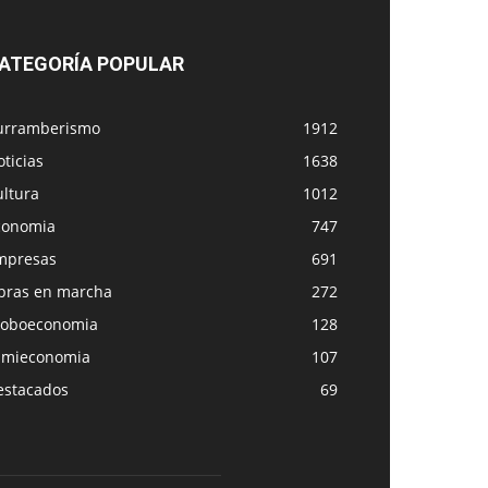
ATEGORÍA POPULAR
urramberismo
1912
ticias
1638
ultura
1012
conomia
747
mpresas
691
bras en marcha
272
loboeconomia
128
amieconomia
107
estacados
69