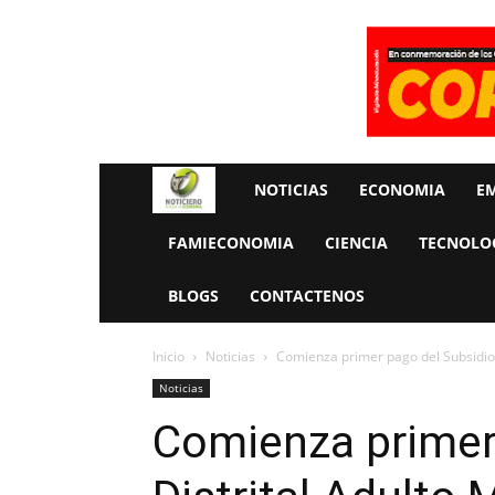
Rueda
NOTICIAS
ECONOMIA
E
La
FAMIECONOMIA
CIENCIA
TECNOLO
Economia
BLOGS
CONTACTENOS
Inicio
Noticias
Comienza primer pago del Subsidio 
Noticias
Comienza primer