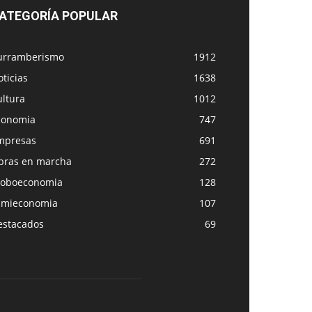
ATEGORÍA POPULAR
urramberismo
1912
ticias
1638
ultura
1012
conomia
747
mpresas
691
bras en marcha
272
loboeconomia
128
amieconomia
107
estacados
69