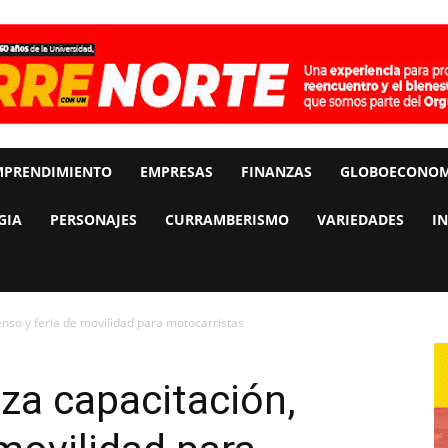
MPRENDIMIENTO
EMPRESAS
FINANZAS
GLOBOECONOM
GIA
PERSONAJES
CURRAMBERISMO
VARIEDADES
I
enso y feria de movilidad para motocarristas
za capacitación,