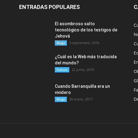
ENTRADAS POPULARES
C
El asombroso salto
C
tecnológico de los testigos de
No
Jehová
3 septiembre, 2016
Blogs
C
E
¿Cuál es la Web más traducida
E
del mundo?
22 junio, 2016
Cultura
O
G
Cuando Barranquilla era un
F
vividero
D
26 enero, 2017
Blogs