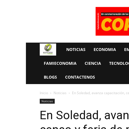
Rueda
NOTICIAS
ECONOMIA
E
La
FAMIECONOMIA
CIENCIA
TECNOLO
Economia
BLOGS
CONTACTENOS
Inicio
Noticias
En Soledad, avanza capacitación, c
Noticias
En Soledad, avan