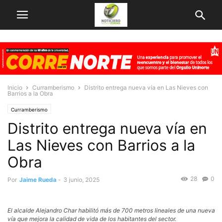
Inicio
Curramberismo
Distrito entrega nueva vía en Las Nieves con
Barrios a la Obra
Curramberismo
Distrito entrega nueva vía en
Las Nieves con Barrios a la
Obra
28
0
Por
Jaime Rueda
-
3 junio, 2025
El alcalde Alejandro Char habilitó más de 700 metros lineales de una nueva
vía que mejora la calidad de vida de los habitantes del sector.