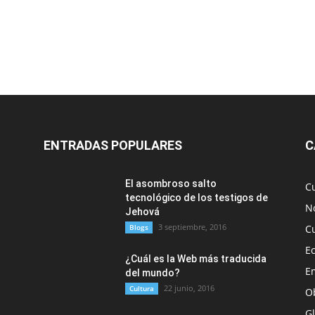
ENTRADAS POPULARES
C
El asombroso salto
C
tecnológico de los testigos de
No
Jehová
3 septiembre, 2016
Blogs
C
E
¿Cuál es la Web más traducida
E
del mundo?
22 junio, 2016
Cultura
O
G