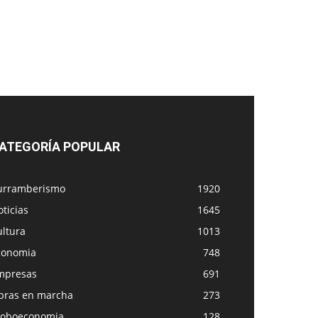
ATEGORÍA POPULAR
urramberismo
1920
ticias
1645
ultura
1013
conomia
748
mpresas
691
bras en marcha
273
loboeconomia
128