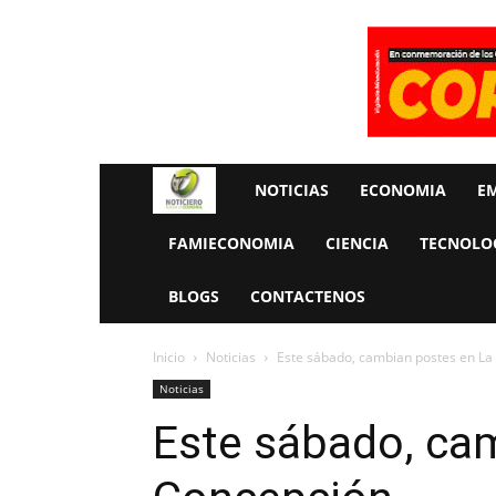
Rueda
NOTICIAS
ECONOMIA
E
La
FAMIECONOMIA
CIENCIA
TECNOLO
Economia
BLOGS
CONTACTENOS
Inicio
Noticias
Este sábado, cambian postes en La
Noticias
Este sábado, ca