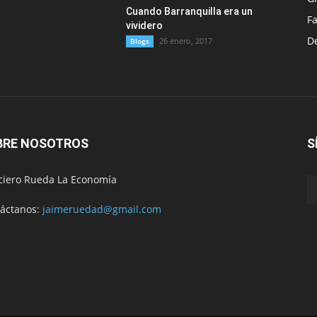
Cuando Barranquilla era un
F
vividero
D
26 enero, 2017
Blogs
BRE NOSOTROS
S
ciero Rueda La Economía
áctanos:
jaimeruedad@gmail.com