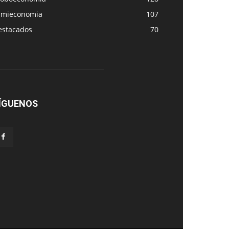
amieconomia
107
estacados
70
ÍGUENOS