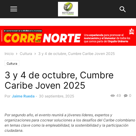
Inicio
Cultura
3 y 4 de octubre, Cumbre Caribe Joven 2025
Cultura
3 y 4 de octubre, Cumbre
Caribe Joven 2025
49
0
Por
Jaime Rueda
-
30 septiembre, 2025
Por segundo año, el evento reunirá a jóvenes líderes, expertos y
organizaciones para cocrear soluciones a los desafíos del Caribe colombiano
en temas clave como la empleabilidad, la sostenibilidad y la participación
ciudadana.