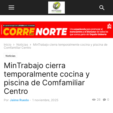
Inicio
Noticias
MinTrabajo cierra temporalmente cocina y piscina de
Comfamiliar Centro
Noticias
MinTrabajo cierra
temporalmente cocina y
piscina de Comfamiliar
Centro
26
0
Por
Jaime Rueda
-
1 noviembre, 2025