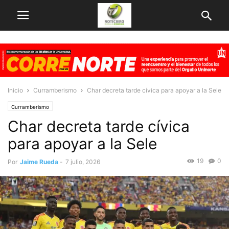
Inicio
Curramberismo
Char decreta tarde cívica para apoyar a la Sele
Curramberismo
Char decreta tarde cívica
para apoyar a la Sele
19
0
Por
Jaime Rueda
-
7 julio, 2026