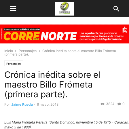
Inicio
Personajes
Crónica inédita sobre el maestro Billo Frómeta
(primera parte).
Personajes
Crónica inédita sobre el
maestro Billo Frómeta
(primera parte).
3824
0
Por
Jaime Rueda
-
6 mayo, 2018
Luis María Frómeta Pereira (Santo Domingo, noviembre 15 de 1915 - Caracas,
mayo 5 de 1988).