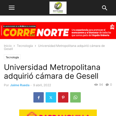
Inicio
Tecnología
Universidad Metropolitana adquirió cámara de
Gesell
Tecnología
Universidad Metropolitana
adquirió cámara de Gesell
94
0
Por
Jaime Rueda
-
9 abril, 2022