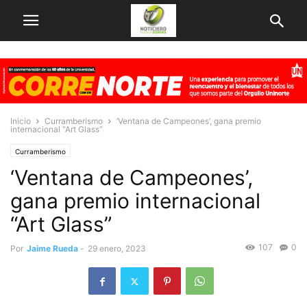
Inicio
Curramberismo
‘Ventana de Campeones’, gana premio
internacional “Art Glass”
Curramberismo
‘Ventana de Campeones’,
gana premio internacional
“Art Glass”
107
0
Por
Jaime Rueda
-
29 enero, 2023