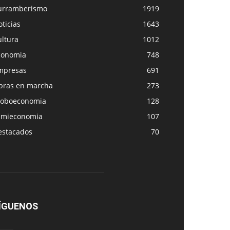
urramberismo
1919
ticias
1643
ultura
1012
conomia
748
mpresas
691
bras en marcha
273
loboeconomia
128
amieconomia
107
estacados
70
ÍGUENOS