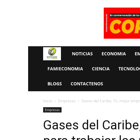
Rueda
NOTICIAS
ECONOMIA
E
La
FAMIECONOMIA
CIENCIA
TECNOLO
Economia
BLOGS
CONTACTENOS
Inicio
Empresas
Gases del Caribe, 7o. mejor empr
Empresas
Gases del Caribe