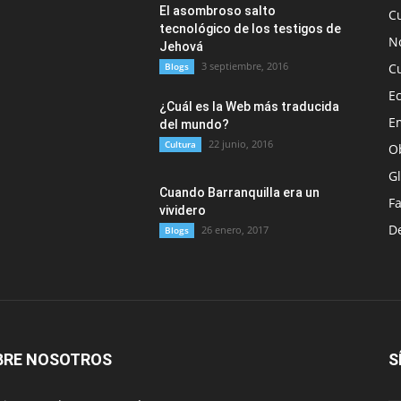
El asombroso salto
C
tecnológico de los testigos de
No
Jehová
3 septiembre, 2016
Blogs
C
E
¿Cuál es la Web más traducida
E
del mundo?
22 junio, 2016
Cultura
O
G
Cuando Barranquilla era un
F
vividero
D
26 enero, 2017
Blogs
BRE NOSOTROS
S