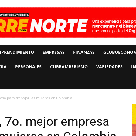
MPRENDIMIENTO
EMPRESAS
FINANZAS
GLOBOECONOM
GIA
PERSONAJES
CURRAMBERISMO
VARIEDADES
I
esa para trabajar las mujeres en Colombia
, 7o. mejor empresa