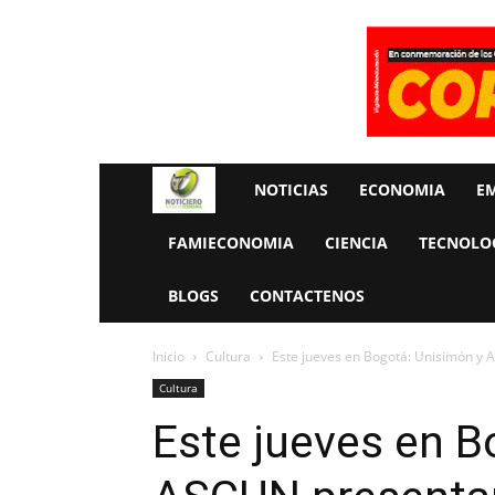
Rueda
NOTICIAS
ECONOMIA
E
La
FAMIECONOMIA
CIENCIA
TECNOLO
Economia
BLOGS
CONTACTENOS
Inicio
Cultura
Este jueves en Bogotá: Unisimón y 
Cultura
Este jueves en B