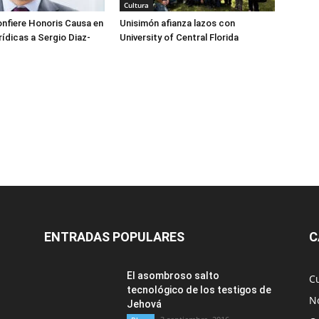
Cultura
nfiere Honoris Causa en
Unisimón afianza lazos con
rídicas a Sergio Diaz-
University of Central Florida
ENTRADAS POPULARES
C
El asombroso salto
C
tecnológico de los testigos de
No
Jehová