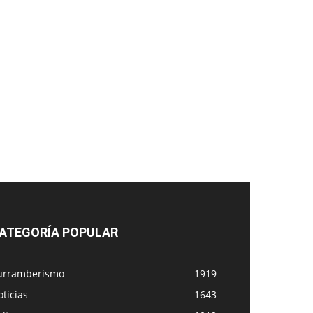
ATEGORÍA POPULAR
urramberismo
1919
ticias
1643