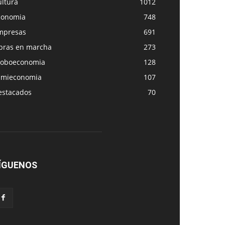
ultura
1012
conomia
748
mpresas
691
bras en marcha
273
loboeconomia
128
amieconomia
107
estacados
70
ÍGUENOS