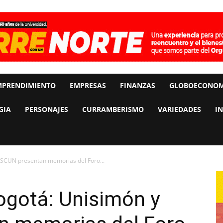
MPRENDIMIENTO
EMPRESAS
FINANZAS
GLOBOECONOM
GIA
PERSONAJES
CURRAMBERISMO
VARIEDADES
I
ASCUN presentan memorias del Foro...
ogotá: Unisimón y