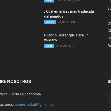
3 septiembre, 2016
Blogs
C
E
¿Cuál es la Web más traducida
E
del mundo?
22 junio, 2016
Cultura
O
G
Cuando Barranquilla era un
F
vividero
D
26 enero, 2017
Blogs
BRE NOSOTROS
S
ciero Rueda La Economía
áctanos:
jaimeruedad@gmail.com