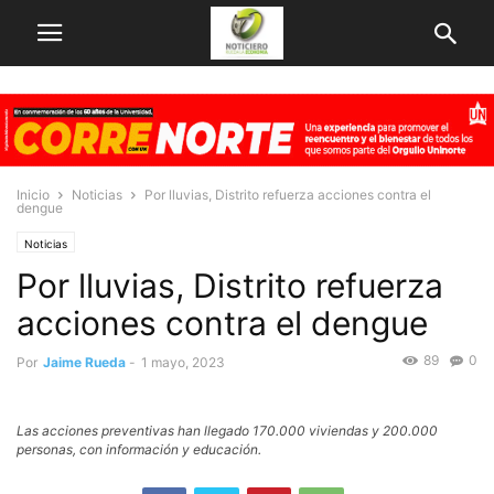
Inicio
Noticias
Por lluvias, Distrito refuerza acciones contra el
dengue
Noticias
Por lluvias, Distrito refuerza
acciones contra el dengue
89
0
Por
Jaime Rueda
-
1 mayo, 2023
Las acciones preventivas han llegado 170.000 viviendas y 200.000
personas, con información y educación.