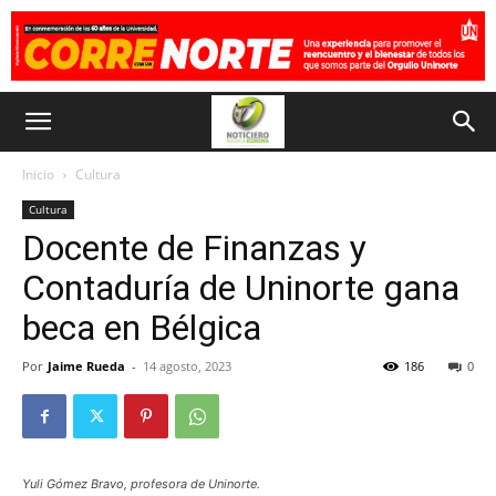
Inicio
Cultura
Cultura
Docente de Finanzas y
Contaduría de Uninorte gana
beca en Bélgica
Por
Jaime Rueda
-
14 agosto, 2023
186
0
Yuli Gómez Bravo, profesora de Uninorte.