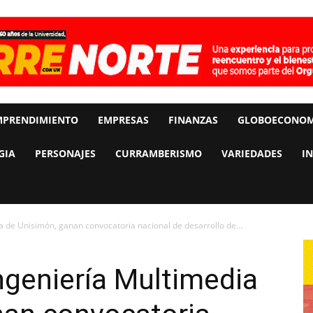
MPRENDIMIENTO
EMPRESAS
FINANZAS
GLOBOECONOM
GIA
PERSONAJES
CURRAMBERISMO
VARIEDADES
I
a de Unisimón, ganan convocatoria nacional de desarrollo de...
ngeniería Multimedia