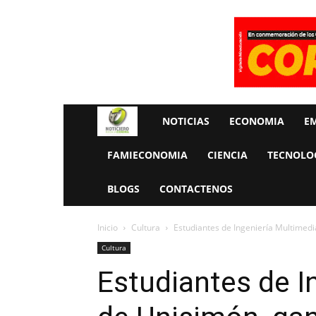
Rueda
NOTICIAS
ECONOMIA
E
La
FAMIECONOMIA
CIENCIA
TECNOLO
Economia
BLOGS
CONTACTENOS
Inicio
Cultura
Estudiantes de Ingeniería Multimedi
Cultura
Estudiantes de I