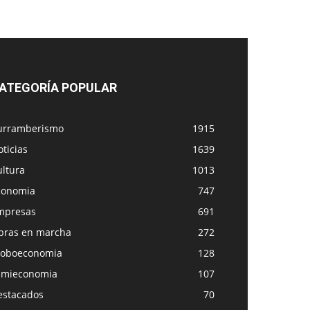
ATEGORÍA POPULAR
urramberismo
1915
ticias
1639
ultura
1013
conomia
747
mpresas
691
bras en marcha
272
loboeconomia
128
amieconomia
107
estacados
70