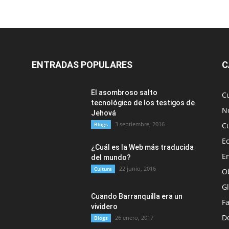
ENTRADAS POPULARES
C
El asombroso salto
C
tecnológico de los testigos de
No
Jehová
3 septiembre, 2016
Blogs
C
E
¿Cuál es la Web más traducida
E
del mundo?
22 junio, 2016
Cultura
O
G
Cuando Barranquilla era un
F
vividero
D
26 enero, 2017
Blogs