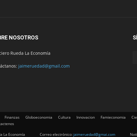
BRE NOSOTROS
S
ciero Rueda La Economía
áctanos:
jaimeruedad@gmail.com
Finanzas
Globoeconomia
Cultura
Innovacion
Famieconomia
Cie
tactenos
da La Economía
Correo electrónico:
jaimeruedad@gmai.com
Not