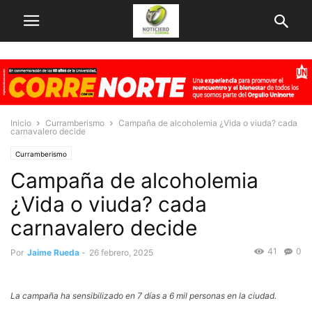
Inicio
Curramberismo
Campaña de alcoholemia ¿Vida o viuda? cada
carnavalero decide
Curramberismo
Campaña de alcoholemia
¿Vida o viuda? cada
carnavalero decide
41
0
Por
Jaime Rueda
-
26 febrero, 2025
La campaña ha sensibilizado en 7 días a 6 mil personas en la ciudad.