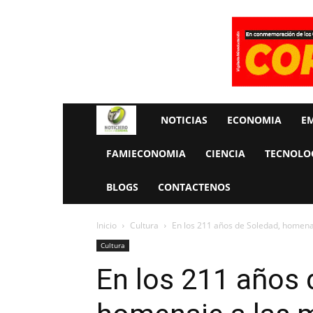
Rueda
NOTICIAS
ECONOMIA
E
La
FAMIECONOMIA
CIENCIA
TECNOLO
Economia
BLOGS
CONTACTENOS
Inicio
Cultura
En los 211 años de Soledad, homenaj
Cultura
En los 211 años 