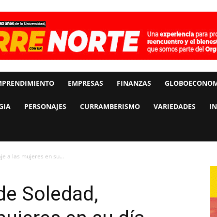
MPRENDIMIENTO
EMPRESAS
FINANZAS
GLOBOECONOM
GIA
PERSONAJES
CURRAMBERISMO
VARIEDADES
I
e a las mujeres en su...
de Soledad,