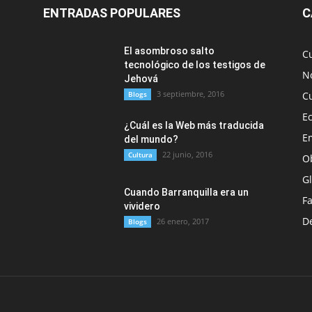
ENTRADAS POPULARES
C
El asombroso salto
C
tecnológico de los testigos de
No
Jehová
3 septiembre, 2016
Blogs
C
E
¿Cuál es la Web más traducida
E
del mundo?
22 junio, 2016
Cultura
O
G
Cuando Barranquilla era un
F
vividero
D
26 enero, 2017
Blogs