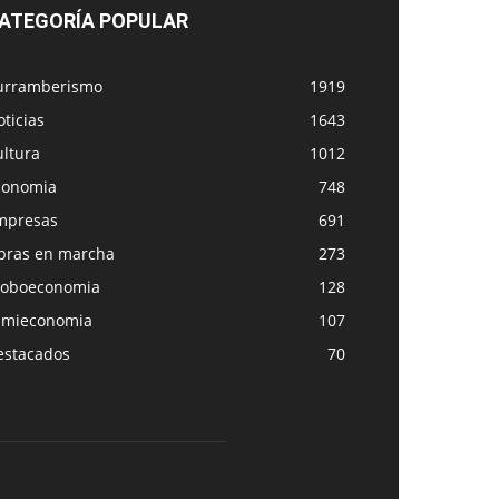
ATEGORÍA POPULAR
urramberismo
1919
ticias
1643
ultura
1012
conomia
748
mpresas
691
bras en marcha
273
loboeconomia
128
amieconomia
107
estacados
70