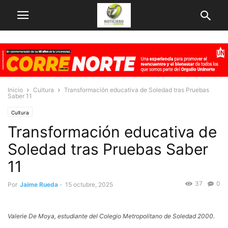
Inicio
Cultura
Transformación educativa de Soledad tras Pruebas
Saber 11
Cultura
Transformación educativa de
Soledad tras Pruebas Saber
11
37
0
Por
Jaime Rueda
-
15 octubre, 2025
Valerie De Moya, estudiante del Colegio Metropolitano de Soledad 2000.