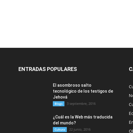
ENTRADAS POPULARES
C
El asombroso salto
C
tecnológico de los testigos de
No
Jehová
3 septiembre, 2016
Blogs
C
E
¿Cuál es la Web más traducida
E
del mundo?
22 junio, 2016
Cultura
O