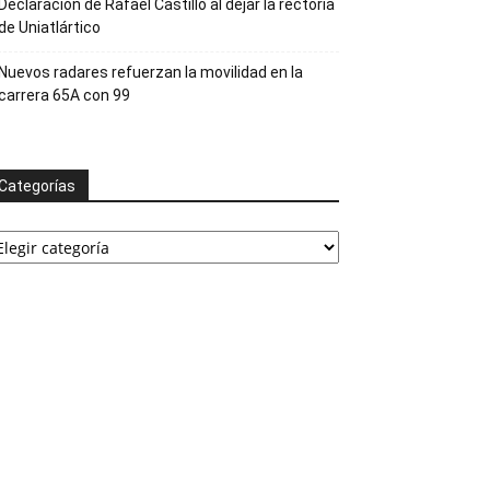
Declaración de Rafael Castillo al dejar la rectoría
de Uniatlártico
Nuevos radares refuerzan la movilidad en la
carrera 65A con 99
Categorías
ategorías