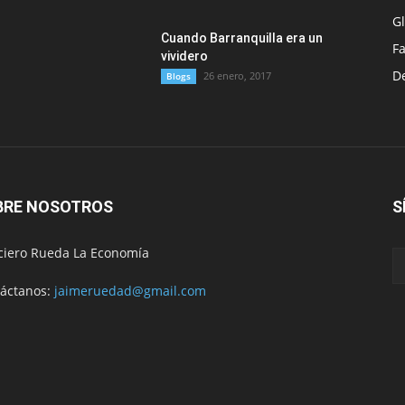
G
Cuando Barranquilla era un
F
vividero
D
26 enero, 2017
Blogs
BRE NOSOTROS
S
ciero Rueda La Economía
áctanos:
jaimeruedad@gmail.com