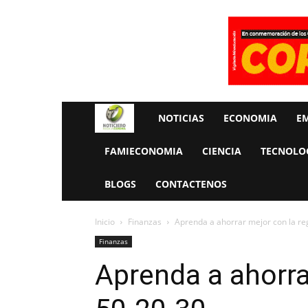
Rueda
NOTICIAS
ECONOMIA
E
La
FAMIECONOMIA
CIENCIA
TECNOLO
Economia
BLOGS
CONTACTENOS
Inicio
Finanzas
Aprenda a ahorrar mejor con la re
Finanzas
Aprenda a ahorra