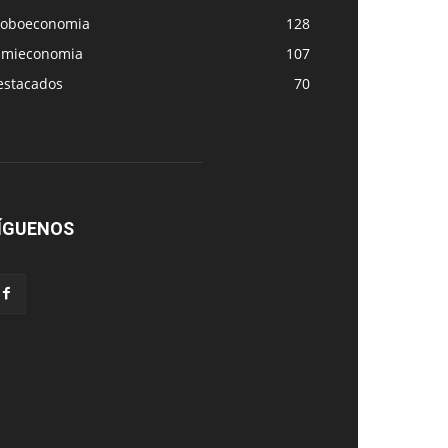
loboeconomia
128
amieconomia
107
estacados
70
ÍGUENOS