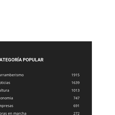
ATEGORÍA POPULAR
urramberismo
1915
ticias
1639
ultura
1013
conomia
747
mpresas
691
bras en marcha
272