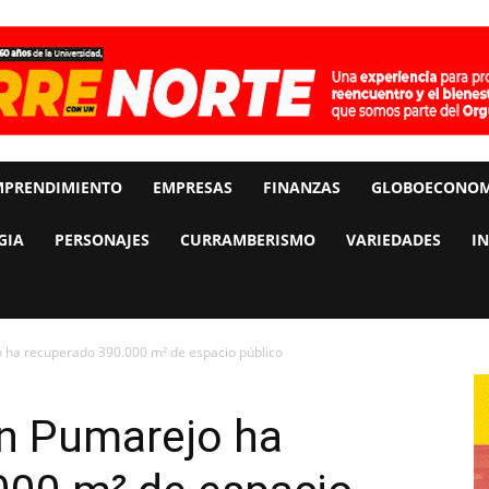
MPRENDIMIENTO
EMPRESAS
FINANZAS
GLOBOECONOM
GIA
PERSONAJES
CURRAMBERISMO
VARIEDADES
I
 ha recuperado 390.000 m² de espacio público
ón Pumarejo ha