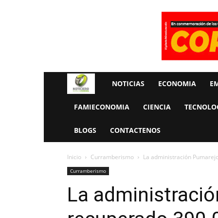
Rueda
NOTICIAS
ECONOMIA
E
La
FAMIECONOMIA
CIENCIA
TECNOLO
Economia
BLOGS
CONTACTENOS
Inicio
Curramberismo
La administración Pumarejo
Curramberismo
La administraci