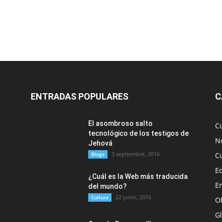
ENTRADAS POPULARES
C
El asombroso salto
C
tecnológico de los testigos de
No
Jehová
3 septiembre, 2016
Blogs
C
E
¿Cuál es la Web más traducida
E
del mundo?
22 junio, 2016
Cultura
O
G