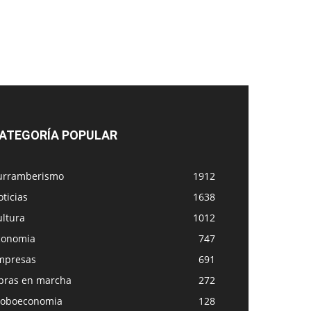
ATEGORÍA POPULAR
urramberismo
1912
ticias
1638
ultura
1012
conomia
747
mpresas
691
bras en marcha
272
loboeconomia
128