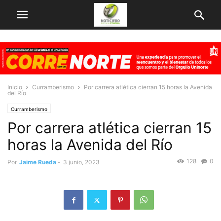
Inicio
Curramberismo
Por carrera atlética cierran 15 horas la Avenida
del Río
Curramberismo
Por carrera atlética cierran 15
horas la Avenida del Río
128
0
Por
Jaime Rueda
-
3 junio, 2023