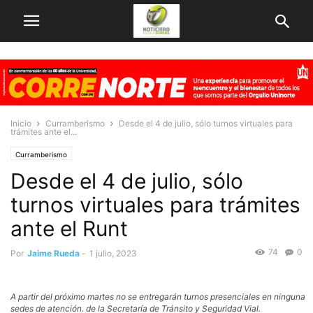
Inicio
Curramberismo
Desde el 4 de julio, sólo turnos virtuales para
trámites ante el...
Curramberismo
Desde el 4 de julio, sólo
turnos virtuales para trámites
ante el Runt
74
0
Por
Jaime Rueda
-
1 julio, 2023
A partir del próximo martes no se entregarán turnos presenciales en ninguna
sedes de atención. de la Secretaría de Tránsito y Seguridad Vial.