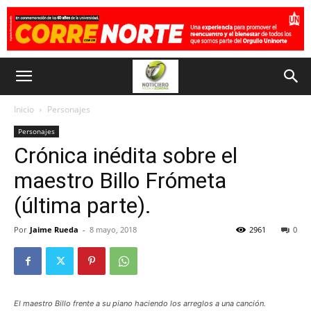
Inicio
Personajes
Personajes
Crónica inédita sobre el
maestro Billo Frómeta
(última parte).
Por
Jaime Rueda
-
8 mayo, 2018
2961
0
El maestro Billo frente a su piano haciendo los arreglos a una canción.